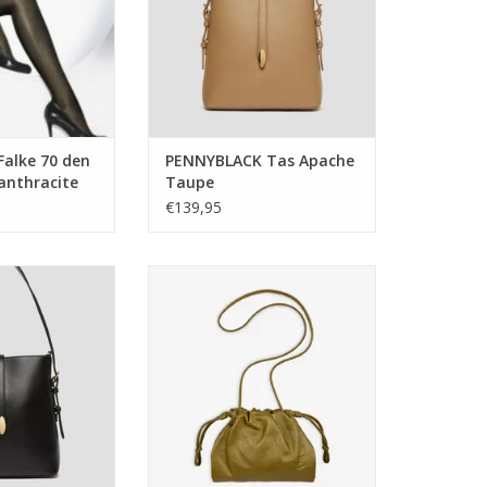
Falke 70 den
PENNYBLACK Tas Apache
anthracite
Taupe
€139,95
s Apache Black
Studio AR Tasje Cora Cow Mild
Met. Avocado
N WINKELWAGEN
TOEVOEGEN AAN WINKELWAGEN