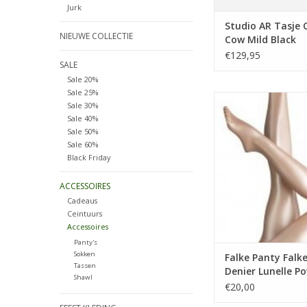
Jurk
Studio AR Tasje 
NIEUWE COLLECTIE
Cow Mild Black
€129,95
SALE
Sale 20%
Sale 25%
Dunne huidskleur 
Sale 30%
geweven waardoor hij 
Sale 40%
is.
Sale 50%
Sale 60%
TOEVOEGEN AAN WI
Black Friday
ACCESSOIRES
Cadeaus
Ceintuurs
Accessoires
Panty's
Sokken
Falke Panty Falke
Tassen
Denier Lunelle P
Shawl
€20,00