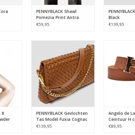
Cora
PENNYBLACK Shawl
PENNYBLACK
Pomezia Print Antra
Black
€59,95
€139,95
panty 3D
PENNYBLACK Gevlochten Tas
Angelo de Lomb
extra sterk
Model Fuxia Cognac
co
TOEVOEGEN AAN WINKELWAGEN
TOEVOEGEN AA
NKELWAGEN
 8
PENNYBLACK Gevlochten
Angelo de L
owder
Tas Model Fuxia Cognac
Ceintuur H 
€139,95
€89,95