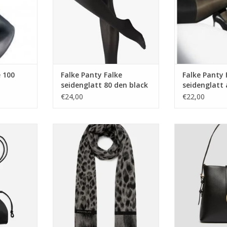
e 100
Falke Panty Falke
Falke Panty 
seidenglatt 80 den black
seidenglatt 
€24,00
€22,00
a Cow Mild
PENNYBLACK Shawl Pomezia
PENNYBLACK Ta
Print Antra
TOEVOEGEN AA
NKELWAGEN
TOEVOEGEN AAN WINKELWAGEN