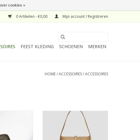
over cookies »
0 Artikelen - €0,00
Mijn account / Registreren
SOIRES
FEEST KLEDING
SCHOENEN
MERKEN
HOME
/
ACCESSOIRES
/
ACCESSOIRES
nier panty in
PENNYBLACK Tas Apache Taupe
 van Falke.
TOEVOEGEN AAN WINKELWAGEN
N WINKELWAGEN