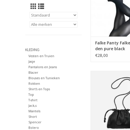
Falke Panty Falk
den pure black
KLEDING
€28,00
Vesten en Truien
Jasje
Pantalons en Jeans
Blazer
Studio AR Tasje Cor
Blouses en Tunieken
Black
Rokken
TOEVOEGEN AAN WI
Shirt's en Tops
Top
T-shirt
Jack,s
Mantels
Short
Spencer
Bolero