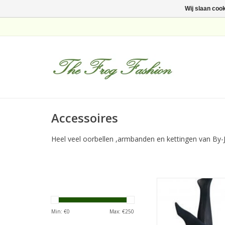
Wij slaan coo
Accessoires
Heel veel oorbellen ,armbanden en kettingen van By-
Mooie sterke panty va
Dernier
TOEVOEGEN AAN WI
Min: €
0
Max: €
250