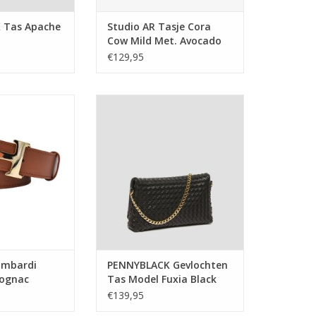
 Tas Apache
Studio AR Tasje Cora
Cow Mild Met. Avocado
€129,95
ardi Ceintuur H
PENNYBLACK Gevlochten Tas
gnac
Model Fuxia Black
N WINKELWAGEN
TOEVOEGEN AAN WINKELWAGEN
ombardi
PENNYBLACK Gevlochten
cognac
Tas Model Fuxia Black
€139,95