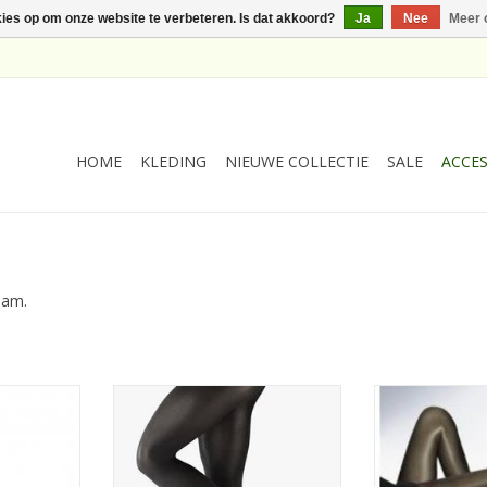
kies op om onze website te verbeteren. Is dat akkoord?
Ja
Nee
Meer 
HOME
KLEDING
NIEUWE COLLECTIE
SALE
ACCES
Jam.
n Falke 100
Zwarte 80 denier panty van Falke
Zachte 70 de
antraciet
TOEVOEGEN AAN WINKELWAGEN
NKELWAGEN
TOEVOEGEN AA