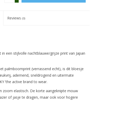
Reviews
(0)
 in een stijlvolle nachtblauwe/grijze print van Japan
et palmboomprint (verrassend echt), is dit bloesje
Kreukvrij, ademend, sneldrogend en uitermate
KY ‘the active brand to wear.
jn en zoom elastisch. De korte aangeknipte mouw
lazer of jasje te dragen, maar ook voor hogere