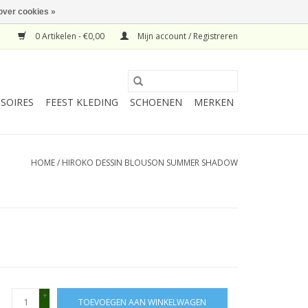
over cookies »
0 Artikelen - €0,00
Mijn account / Registreren
SOIRES
FEEST KLEDING
SCHOENEN
MERKEN
HOME
/
HIROKO DESSIN BLOUSON SUMMER SHADOW
+
TOEVOEGEN AAN WINKELWAGEN
-