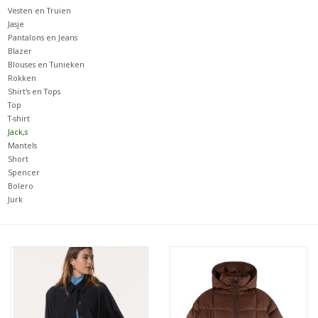
Vesten en Truien
Jasje
Merken
Pantalons en Jeans
Blazer
Blouses en Tunieken
Rokken
Shirt's en Tops
Top
T-shirt
Jack,s
Mantels
Short
Spencer
Bolero
Jurk