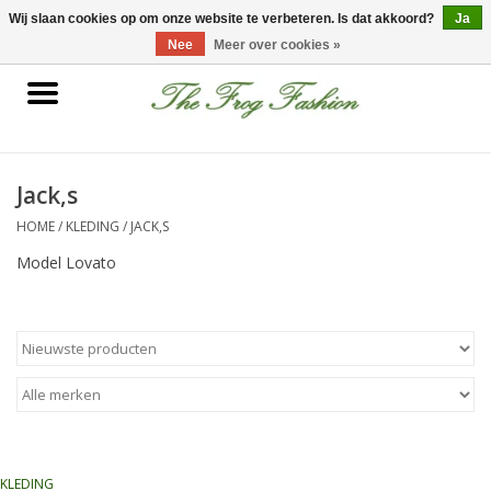
0 Artikelen - €0,00
Wij slaan cookies op om onze website te verbeteren. Is dat akkoord?
Ja
Nee
Meer over cookies »
Home
kleding
Jack,s
HOME
/
KLEDING
/
JACK,S
Nieuwe collectie
Model Lovato
Sale
Accessoires
Feest Kleding
Schoenen
KLEDING