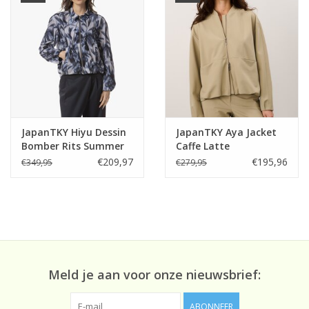
JapanTKY Hiyu Dessin
JapanTKY Aya Jacket
Bomber Rits Summer
Caffe Latte
Shadow
€209,97
€195,96
€349,95
€279,95
Meld je aan voor onze nieuwsbrief:
ABONNEER