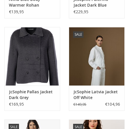
Warmer Rohan
Jacket Dark Blue
Bordeaux
€139,95
€229,95
SALE
JcSophie Pallas Jacket
JcSophie Latvia Jacket
Dark Grey
Off White
€169,95
€104,96
€149,95
SALE
SALE