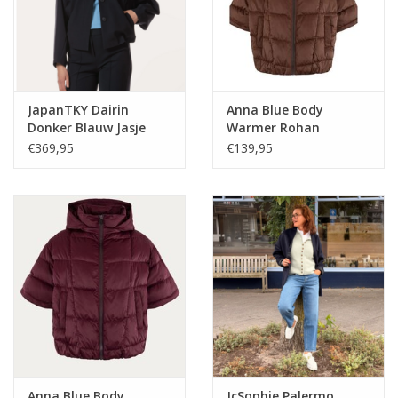
JapanTKY Dairin
Anna Blue Body
Donker Blauw Jasje
Warmer Rohan
Caramel
€369,95
€139,95
Anna Blue Body
JcSophie Palermo