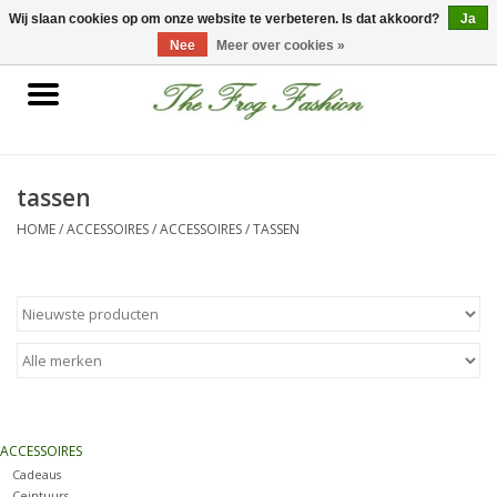
0 Artikelen - €0,00
Wij slaan cookies op om onze website te verbeteren. Is dat akkoord?
Ja
Nee
Meer over cookies »
Home
kleding
tassen
HOME
/
ACCESSOIRES
/
ACCESSOIRES
/
TASSEN
Nieuwe collectie
Sale
Accessoires
Feest Kleding
ACCESSOIRES
Cadeaus
Schoenen
Ceintuurs