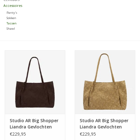
Accessoires
Merken
Panty's
Sokken
Tassen
Shawl
Studio AR Big Shopper
Studio AR Big Shopper
Liandra Gevlochten
Liandra Gevlochten
Morro
Butter
€229,95
€229,95