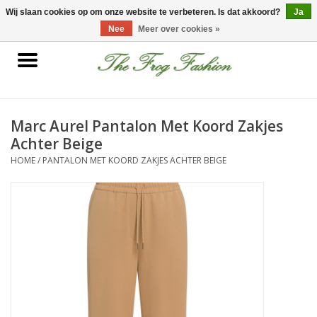
0 Artikelen - €0,00
Wij slaan cookies op om onze website te verbeteren. Is dat akkoord?
Ja
Nee
Meer over cookies »
Home
kleding
Marc Aurel Pantalon Met Koord Zakjes
Achter Beige
Nieuwe collectie
HOME
/
PANTALON MET KOORD ZAKJES ACHTER BEIGE
Sale
Accessoires
Feest Kleding
Schoenen