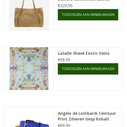
€229,95
TOEVOEGEN AAN WINKELWAGEN
LaSalle Shawl Exotic Veins
€99,95
TOEVOEGEN AAN WINKELWAGEN
Angelo de Lombardi Ceintuur
Print Zilveren Gesp Kobalt
Leer
€69,95