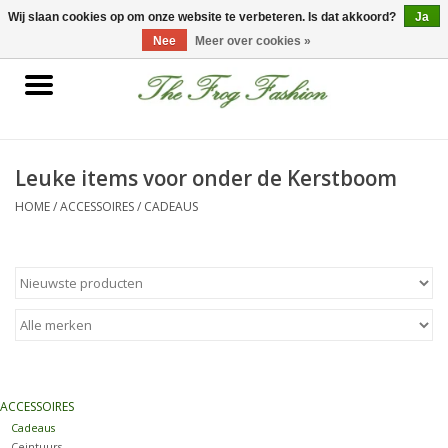
0 Artikelen - €0,00
Wij slaan cookies op om onze website te verbeteren. Is dat akkoord?
Ja
Nee
Meer over cookies »
Home
kleding
Leuke items voor onder de Kerstboom
HOME
/
ACCESSOIRES
/
CADEAUS
Nieuwe collectie
Sale
Accessoires
Feest Kleding
ACCESSOIRES
Cadeaus
Schoenen
Ceintuurs