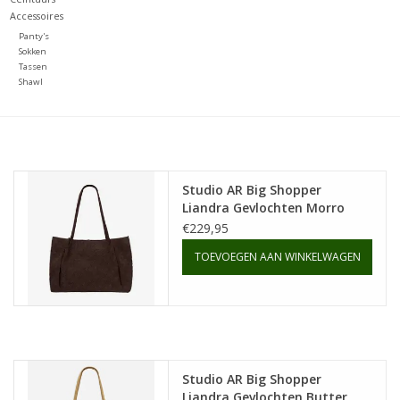
Accessoires
Merken
Panty's
Sokken
Tassen
Shawl
Studio AR Big Shopper
Liandra Gevlochten Morro
€229,95
TOEVOEGEN AAN WINKELWAGEN
Studio AR Big Shopper
Liandra Gevlochten Butter