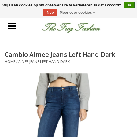
0 Artikelen - €0,00
Wij slaan cookies op om onze website te verbeteren. Is dat akkoord?
Ja
Nee
Meer over cookies »
Home
kleding
Cambio Aimee Jeans Left Hand Dark
HOME
/
AIMEE JEANS LEFT HAND DARK
Nieuwe collectie
Sale
Accessoires
Feest Kleding
Schoenen