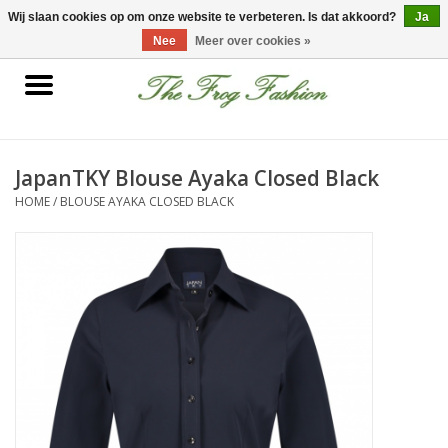
0 Artikelen - €0,00
Wij slaan cookies op om onze website te verbeteren. Is dat akkoord?
Ja
Nee
Meer over cookies »
Home
kleding
JapanTKY Blouse Ayaka Closed Black
HOME
/
BLOUSE AYAKA CLOSED BLACK
Nieuwe collectie
Sale
Accessoires
Feest Kleding
Schoenen