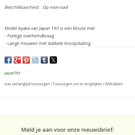
Beschikbaarheid:
Op voorraad
Model Ayaka van Japan TKY is een blouse met
- Puntige overhemdkraag
- Lange mouwen met dubbele knoopsluiting
- Doorlopende knoopsluiting middenvoor, dicht gestikt tot 3de
knoop doorlopende knoopsluiting middenvoor
- Coupenaden voor een getailleerd silhouet
Combineer deze blouse met de pantalon Trixie of Antigua om je
JapanTKY
outfit compleet te maken
Aan verlanglijst toevoegen
/
Toevoegen om te vergelijken
/
Afdrukken
Kwaliteit
Regular Travel stof
Meld je aan voor onze nieuwsbrief:
Samenstelling