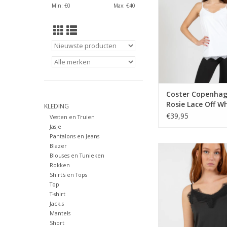
TOEVOEGEN AAN WI
Min: €
0
Max: €
40
Coster Copenha
Rosie Lace Off W
KLEDING
€39,95
Vesten en Truien
Jasje
Pantalons en Jeans
Blazer
Coster Copenhagen 
Blouses en Tunieken
Lace Black
Rokken
TOEVOEGEN AAN WI
Shirt's en Tops
Top
T-shirt
Jack,s
Mantels
Short