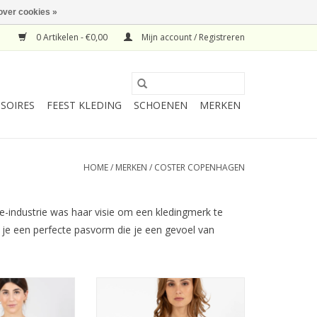
over cookies »
0 Artikelen - €0,00
Mijn account / Registreren
SOIRES
FEEST KLEDING
SCHOENEN
MERKEN
HOME
/
MERKEN
/
COSTER COPENHAGEN
de-industrie was haar visie om een kledingmerk te
 je een perfecte pasvorm die je een gevoel van
agen Top Rosie
Coster Copenhagen Top Rosie
t Sky Bleu
Lace Pink