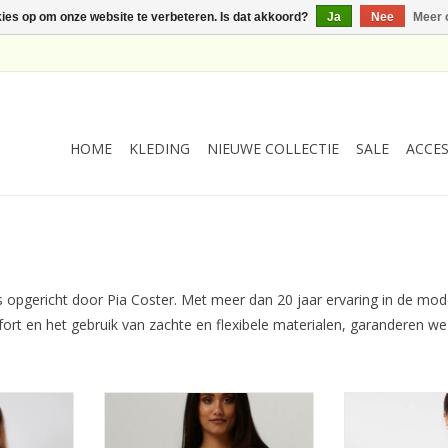
kies op om onze website te verbeteren. Is dat akkoord?
Ja
Nee
Meer 
HOME
KLEDING
NIEUWE COLLECTIE
SALE
ACCES
is opgericht door Pia Coster. Met meer dan 20 jaar ervaring in de mo
rt en het gebruik van zachte en flexibele materialen, garanderen we
Top Rosie
Coster Copenhagen Top Rosie
Coster Copenh
te
Lace Nude
Lace Nigh