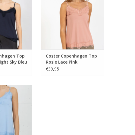
N WINKELWAGEN
TOEVOEGEN AAN WINKELWAGEN
enhagen Top
Coster Copenhagen Top
ight Sky Bleu
Rosie Lace Pink
€39,95
agen Top Rosie
ght Bleu
N WINKELWAGEN