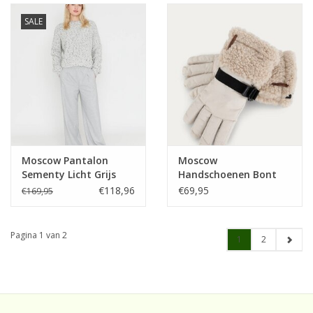
SALE
Moscow Pantalon
Moscow
Sementy Licht Grijs
Handschoenen Bont
Chalk Solid
€118,96
€69,95
€169,95
Pagina 1 van 2
1
2