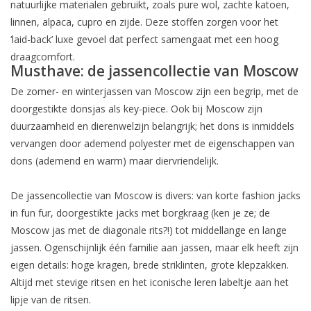
natuurlijke materialen gebruikt, zoals pure wol, zachte katoen,
linnen, alpaca, cupro en zijde. Deze stoffen zorgen voor het
Merken
‘laid-back’ luxe gevoel dat perfect samengaat met een hoog
draagcomfort.
Musthave: de jassencollectie van Moscow
De zomer- en winterjassen van Moscow zijn een begrip, met de
doorgestikte donsjas als
key-piece
. Ook bij Moscow zijn
duurzaamheid en dierenwelzijn belangrijk; het dons is inmiddels
vervangen door ademend polyester met de eigenschappen van
dons (ademend en warm) maar diervriendelijk.
De jassencollectie van Moscow is divers: van korte fashion jacks
in fun fur, doorgestikte jacks met borgkraag (ken je ze; de
Moscow jas met de diagonale rits?!) tot middellange en lange
jassen. Ogenschijnlijk één familie aan jassen, maar elk heeft zijn
eigen details: hoge kragen, brede striklinten, grote klepzakken.
Altijd met stevige ritsen en het iconische leren labeltje aan het
lipje van de ritsen.