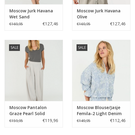
Moscow Jurk Havana
Moscow Jurk Havana
Wet Sand
Olive
€127,46
€127,46
€169,95
€169,95
SALE
SALE
Moscow Pantalon
Moscow Blouse/Jasje
Graze Pearl Solid
Femila-2 Light Denim
Stripe
€119,96
€112,46
€159,95
€149,95