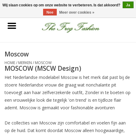
0 Artikelen - €0,00
Wij slaan cookies op om onze website te verbeteren. Is dat akkoord?
Ja
Nee
Meer over cookies »
Home
kleding
Moscow
HOME
/
MERKEN
/
MOSCOW
Nieuwe collectie
MOSCOW (MSCW Design)
Het Nederlandse modelabel
Moscow
is het merk dat past bij de
Sale
stoere Nederlandse vrouw die graag wat nonchalante pit
toevoegt aan haar zelfverzekerde outfit, Zonder in te boeten op
Accessoires
een vrouwelijke look die tegelijk 'on trend' is en tijdloze flair
ademt. Moscow is gemaakt voor
fashionable
avonturen
Feest Kleding
De collecties van Moscow zijn comfortabel en voelen fijn aan
op de huid. Dat komt doordat Moscow alleen hoogwaardige,
Schoenen