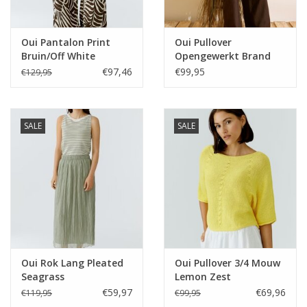
Oui Pantalon Print
Oui Pullover
Bruin/Off White
Opengewerkt Brand
Orange
€97,46
€99,95
€129,95
SALE
SALE
Oui Rok Lang Pleated
Oui Pullover 3/4 Mouw
Seagrass
Lemon Zest
€59,97
€69,96
€119,95
€99,95