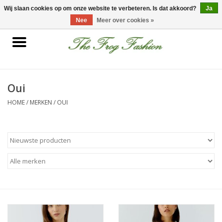
0 Artikelen - €0,00
Wij slaan cookies op om onze website te verbeteren. Is dat akkoord?
Ja
Nee
Meer over cookies »
Home
kleding
Oui
HOME
/
MERKEN
/
OUI
Nieuwe collectie
Sale
Accessoires
Feest Kleding
Schoenen