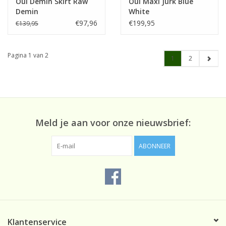
Oui Demin Skirt Raw
Oui Maxi Jurk Blue
Demin
White
€97,96
€199,95
€139,95
Pagina 1 van 2
1
2
Meld je aan voor onze nieuwsbrief:
ABONNEER
Klantenservice