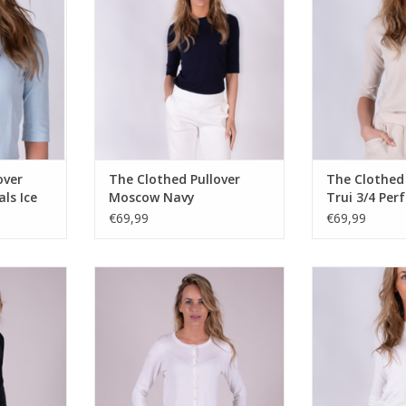
NKELWAGEN
TOEVOEGEN AAN WINKELWAGEN
TOEVOEGEN AA
over
The Clothed Pullover
The Clothe
ls Ice
Moscow Navy
Trui 3/4 Perf
€69,99
€69,99
stje R.Hals
The Clothed Hanoi Vestje R.Hals
The Clothed Mos
Wit
Wh
NKELWAGEN
TOEVOEGEN AAN WINKELWAGEN
TOEVOEGEN AA