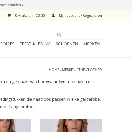
over cookies »
0 Artikelen - €0,00
Mijn account / Registreren
SOIRES
FEEST KLEDING
SCHOENEN
MERKEN
HOME
/
MERKEN
/
THE CLOTHED
svorm en gemaakt van hoogwaardige materialen die
kledingstukken die naadloos passen in elke garderobe.
ltiem draagcomfort.
oscow Trui 3/4
The Clothed Moscow Navy White
tly Pale
streep Pullover