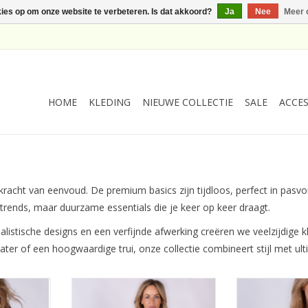
kies op om onze website te verbeteren. Is dat akkoord?
Ja
Nee
Meer 
HOME
KLEDING
NIEUWE COLLECTIE
SALE
ACCES
 kracht van eenvoud. De premium basics zijn tijdloos, perfect in pa
 trends, maar duurzame essentials die je keer op keer draagt.
alistische designs en een verfijnde afwerking creëren we veelzijdige 
eater of een hoogwaardige trui, onze collectie combineert stijl met u
er Moscow
The Clothed Pullover Moscow
The Clothed M
Water
Navy
Perfec