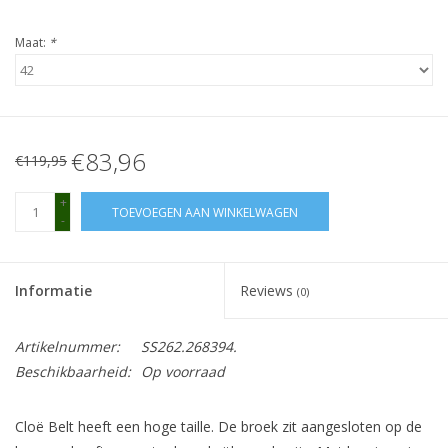
Maat:
*
€83,96
€119,95
+
TOEVOEGEN AAN WINKELWAGEN
-
Informatie
Reviews
(0)
Artikelnummer:
SS262.268394.
Beschikbaarheid:
Op voorraad
Cloë Belt heeft een hoge taille. De broek zit aangesloten op de