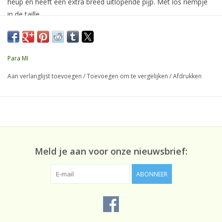
heup en heeft een extra breed uitlopende pijp. Met los riempje
in de taille.
Kwaliteit:
57% CLY, 40% CO, 3% EA
Para MI
Aan verlanglijst toevoegen
/
Toevoegen om te vergelijken
/
Afdrukken
Pasvorm:
High waist / Extra Wide fit
Kleur
Sand .
Meld je aan voor onze nieuwsbrief:
Details: Cl
oë heeft een bijpassende knoop en een los riempje in
ABONNEER
de taille.
Sluiting:
Knoop- en ritssluiting.
Zakken:
Met steekzakken aan de voorzijde en sierzakken aan