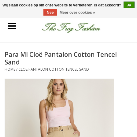
0 Artikelen - €0,00
Wij slaan cookies op om onze website te verbeteren. Is dat akkoord?
Ja
Nee
Meer over cookies »
Home
kleding
Para MI Cloë Pantalon Cotton Tencel
Sand
Nieuwe collectie
HOME
/
CLOË PANTALON COTTON TENCEL SAND
Sale
Accessoires
Feest Kleding
Schoenen