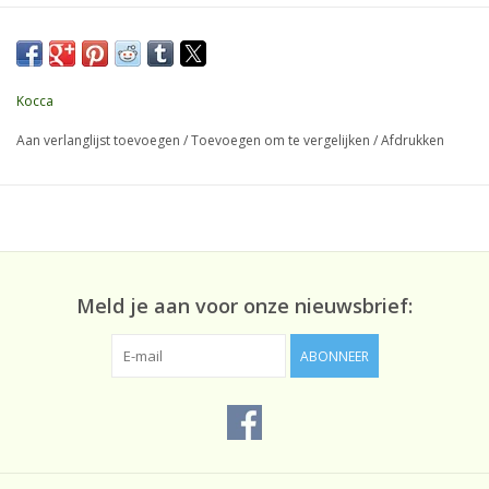
zoals opengewerkte en geribbelde randen, geaccentueerd door
lurex garen. Het item heeft verlaagde armsgaten, een ronde hals
en een relaxte pasvorm.
Kocca
Samenstelling
40% acryl 30% polyamide 30% alpaca
Aan verlanglijst toevoegen
/
Toevoegen om te vergelijken
/
Afdrukken
Meld je aan voor onze nieuwsbrief:
ABONNEER