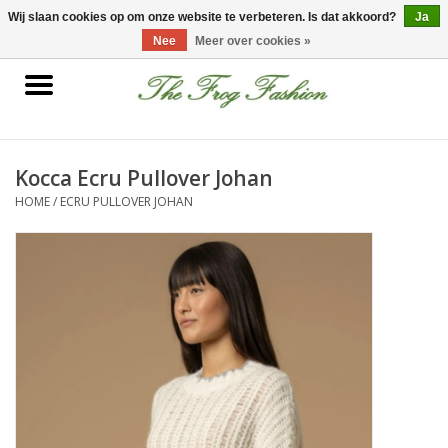
0 Artikelen - €0,00
Wij slaan cookies op om onze website te verbeteren. Is dat akkoord?
Ja
Nee
Meer over cookies »
Home
kleding
Kocca Ecru Pullover Johan
HOME
/
ECRU PULLOVER JOHAN
Nieuwe collectie
Sale
Accessoires
Feest Kleding
Schoenen