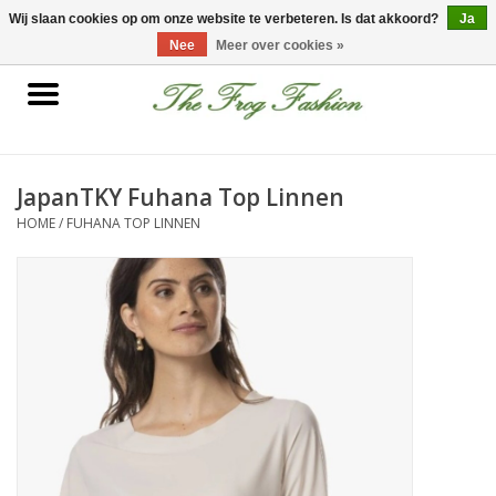
0 Artikelen - €0,00
Wij slaan cookies op om onze website te verbeteren. Is dat akkoord?
Ja
Nee
Meer over cookies »
Home
kleding
JapanTKY Fuhana Top Linnen
HOME
/
FUHANA TOP LINNEN
Nieuwe collectie
Sale
Accessoires
Feest Kleding
Schoenen