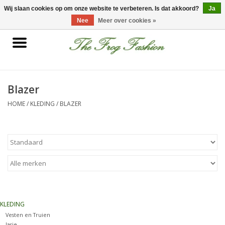
0 Artikelen - €0,00
Wij slaan cookies op om onze website te verbeteren. Is dat akkoord?
Ja
Nee
Meer over cookies »
Home
kleding
Blazer
HOME
/
KLEDING
/
BLAZER
Nieuwe collectie
Sale
Accessoires
Feest Kleding
KLEDING
Vesten en Truien
Schoenen
Jasje