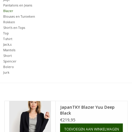
Pantalons en Jeans
Blazer
Merken
Blouses en Tunieken
Rokken
Shirt's en Tops
Top
T-shirt
Jack,s
Mantels
Short
Spencer
Bolero
Jurk
JapanTKY Blazer Yuu Deep
Black
€219,95
TOEVOEGEN AAN WINKELWAGEN