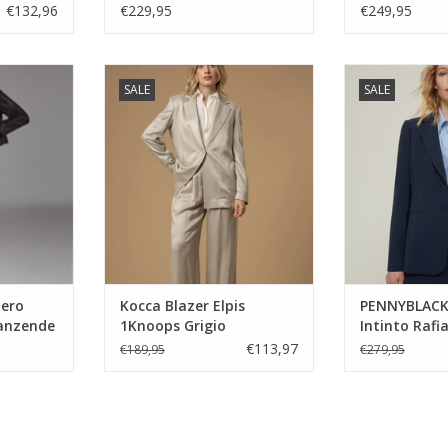
€132,96
€229,95
€249,95
o Boucle
Kocca Blazer Elpis 1Knoops
PENNYBLACK Blaz
SALE
SALE
tstraling
Grigio
Bl
NKELWAGEN
TOEVOEGEN AAN WINKELWAGEN
TOEVOEGEN AA
lero
Kocca Blazer Elpis
PENNYBLACK
lanzende
1Knoops Grigio
Intinto Rafi
€113,97
€189,95
€279,95