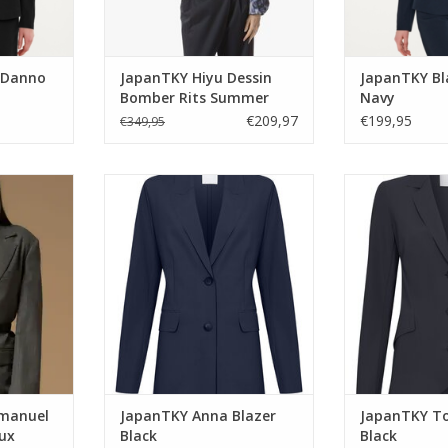
 Danno
JapanTKY Hiyu Dessin
JapanTKY Bl
Bomber Rits Summer
Navy
Shadow
€209,97
€199,95
€349,95
nuel Ruit
JapanTKY Anna Blazer Black
JapanTKY Tok
ux
TOEVOEGEN AAN WINKELWAGEN
TOEVOEGEN AA
NKELWAGEN
mmanuel
JapanTKY Anna Blazer
JapanTKY To
aux
Black
Black