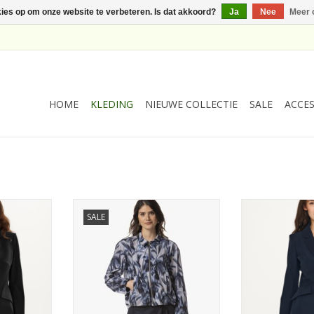
kies op om onze website te verbeteren. Is dat akkoord?
Ja
Nee
Meer 
HOME
KLEDING
NIEUWE COLLECTIE
SALE
ACCES
anno Deep
JapanTKY Hiyu Dessin Bomber
JapanTKY Bla
SALE
Rits Summer Shadow
TOEVOEGEN AA
NKELWAGEN
TOEVOEGEN AAN WINKELWAGEN