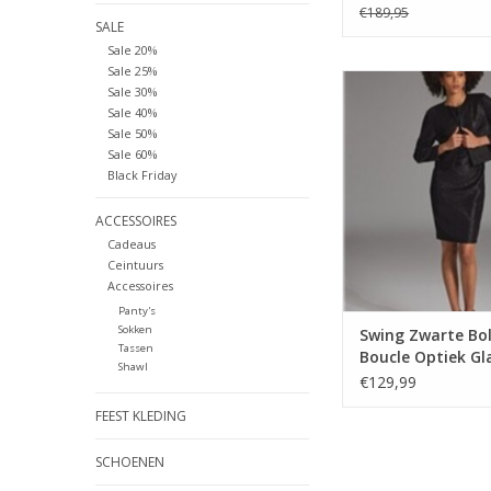
€189,95
SALE
Sale 20%
Sale 25%
Swing Zwarte Boler
Sale 30%
Optiek Glanzende ui
Sale 40%
Sale 50%
TOEVOEGEN AAN WI
Sale 60%
Black Friday
ACCESSOIRES
Cadeaus
Ceintuurs
Accessoires
Panty's
Sokken
Swing Zwarte Bo
Tassen
Boucle Optiek G
Shawl
uitstraling
€129,99
FEEST KLEDING
SCHOENEN