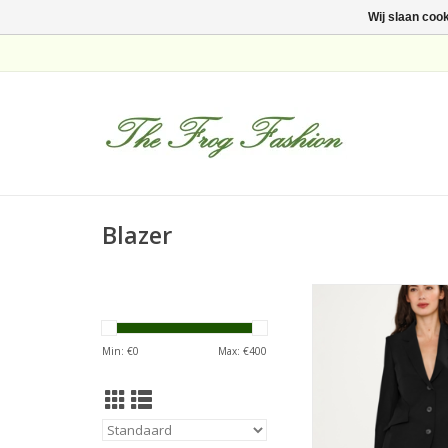
Wij slaan coo
Blazer
JapanTKY Blazer D
Black
TOEVOEGEN AAN WI
Min: €
0
Max: €
400