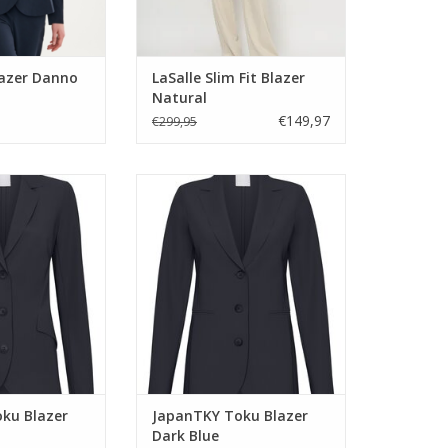
azer Danno
LaSalle Slim Fit Blazer
Natural
€149,97
€299,95
u Blazer Black
JapanTKY Toku Blazer Dark Blue
N WINKELWAGEN
TOEVOEGEN AAN WINKELWAGEN
ku Blazer
JapanTKY Toku Blazer
Dark Blue