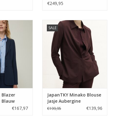
€249,95
er Intinto Rafia
JapanTKY Minako Blouse Jasje
SALE
auw
Aubergine
N WINKELWAGEN
TOEVOEGEN AAN WINKELWAGEN
 Blazer
JapanTKY Minako Blouse
a Blauw
Jasje Aubergine
€167,97
€139,96
€199,95