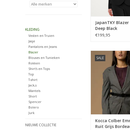
JapanTKY Blazer
Deep Black
KLEDING
€199,95
Vesten en Truien
Jasje
Pantalons en Jeans
Blazer
Kocca Colber Emma
Blouses en Tunieken
SALE
Grijs Bordea
Rokken
TOEVOEGEN AAN WI
Shirt's en Tops
Top
T-shirt
Jack,s
Mantels
Short
Spencer
Bolero
Jurk
Kocca Colber E
NIEUWE COLLECTIE
Ruit Grijs Borde