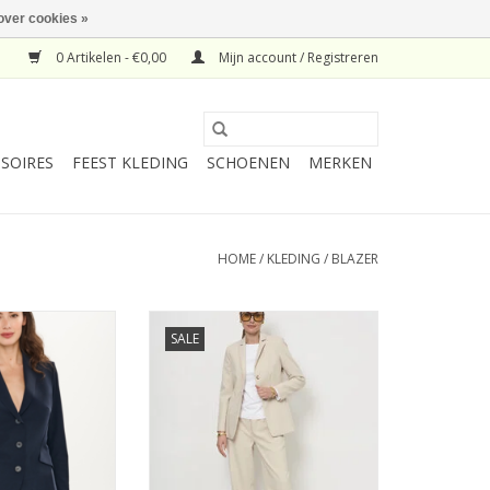
over cookies »
0 Artikelen - €0,00
Mijn account / Registreren
SOIRES
FEEST KLEDING
SCHOENEN
MERKEN
HOME
/
KLEDING
/
BLAZER
zer Danno Navy
LaSalle Slim Fit Blazer Natural
SALE
N WINKELWAGEN
TOEVOEGEN AAN WINKELWAGEN