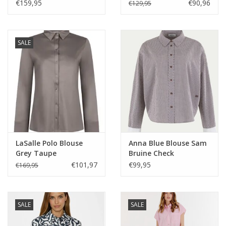
Naturel
€159,95
€90,96
€129,95
SALE
LaSalle Polo Blouse
Anna Blue Blouse Sam
Grey Taupe
Bruine Check
€101,97
€99,95
€169,95
SALE
SALE