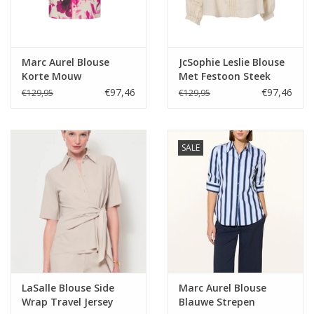
Marc Aurel Blouse
JcSophie Leslie Blouse
Korte Mouw
Met Festoon Steek
Bloemprint Crême/Pink
Front Sand
€97,46
€97,46
€129,95
€129,95
SALE
LaSalle Blouse Side
Marc Aurel Blouse
Wrap Travel Jersey
Blauwe Strepen