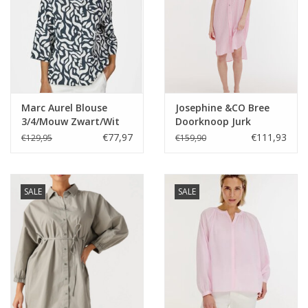
Marc Aurel Blouse
Josephine &CO Bree
3/4/Mouw Zwart/Wit
Doorknoop Jurk
Kapmouw Gestreept
€77,97
€111,93
€129,95
€159,90
Roze
SALE
SALE