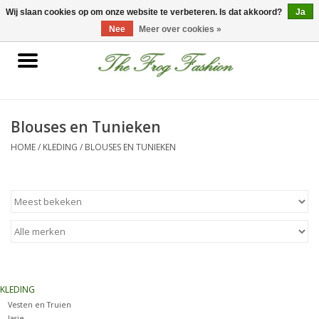
0 Artikelen - €0,00
Wij slaan cookies op om onze website te verbeteren. Is dat akkoord?
Ja
Nee
Meer over cookies »
Home
kleding
Blouses en Tunieken
HOME
/
KLEDING
/
BLOUSES EN TUNIEKEN
Nieuwe collectie
Sale
Accessoires
Feest Kleding
KLEDING
Vesten en Truien
Schoenen
Jasje