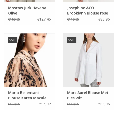
Moscow Jurk Havana
Josephine &CO
Olive
Brooklynn Blouse rose
€127,46
€83,96
€169,95
€119,95
SALE
SALE
Maria Bellentani
Marc Aurel Blouse Met
Blouse Karen Macula
Bies Wit
Kasha
€95,97
€83,96
€159,95
€119,95