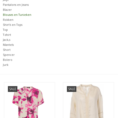
Pantalons en Jeans
Blazer
Merken
Blouses en Tunieken
Rokken
Shirt's en Tops
Top
T-shirt
Jack,s
Mantels
Short
Spencer
Bolero
Jurk
SALE
SALE