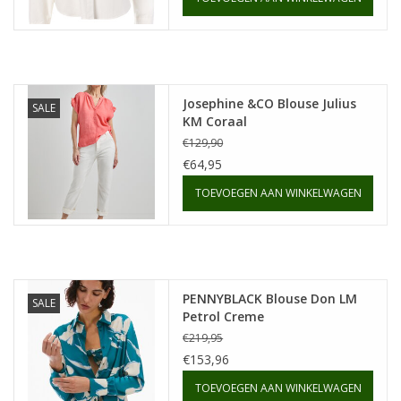
Josephine &CO Blouse Julius
SALE
KM Coraal
€129,90
€64,95
TOEVOEGEN AAN WINKELWAGEN
PENNYBLACK Blouse Don LM
SALE
Petrol Creme
€219,95
€153,96
TOEVOEGEN AAN WINKELWAGEN