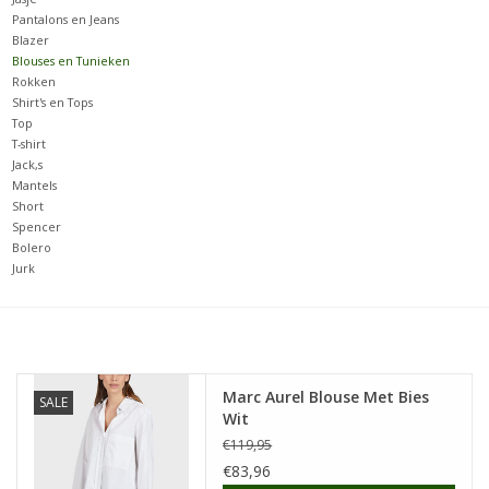
Pantalons en Jeans
Blazer
Merken
Blouses en Tunieken
Rokken
Shirt's en Tops
Top
T-shirt
Jack,s
Mantels
Short
Spencer
Bolero
Jurk
Marc Aurel Blouse Met Bies
SALE
Wit
€119,95
€83,96