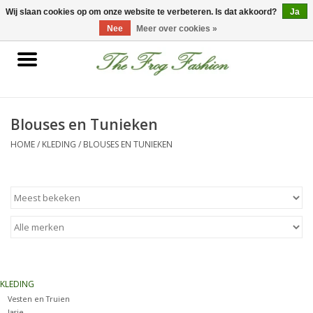
0 Artikelen - €0,00
Wij slaan cookies op om onze website te verbeteren. Is dat akkoord?
Ja
Nee
Meer over cookies »
Home
kleding
Blouses en Tunieken
HOME
/
KLEDING
/
BLOUSES EN TUNIEKEN
Nieuwe collectie
Sale
Accessoires
Feest Kleding
KLEDING
Vesten en Truien
Schoenen
Jasje