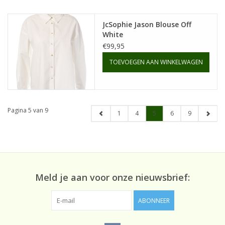
JcSophie Jason Blouse Off
White
€99,95
TOEVOEGEN AAN WINKELWAGEN
Pagina 5 van 9
1
4
5
6
9
Meld je aan voor onze nieuwsbrief:
ABONNEER