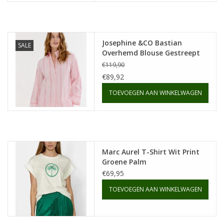
Josephine &CO Bastian
SALE
Overhemd Blouse Gestreept
Roze
€119,90
€89,92
TOEVOEGEN AAN WINKELWAGEN
Marc Aurel T-Shirt Wit Print
Groene Palm
€69,95
TOEVOEGEN AAN WINKELWAGEN