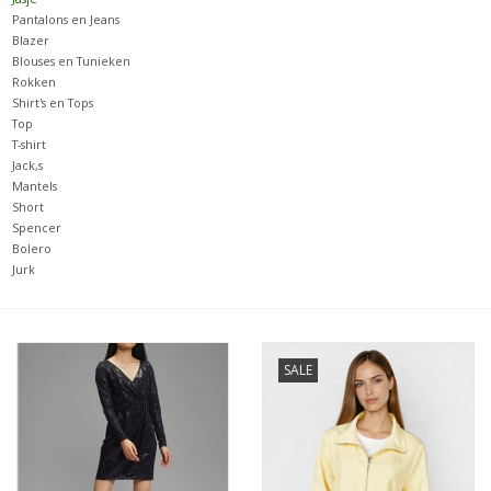
Pantalons en Jeans
Blazer
Merken
Blouses en Tunieken
Rokken
Shirt's en Tops
Top
T-shirt
Jack,s
Mantels
Short
Spencer
Bolero
Jurk
SALE