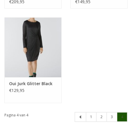
€209,95
€149,95
Oui Jurk Glitter Black
€129,95
Pagina 4 van 4
1
2
3
4