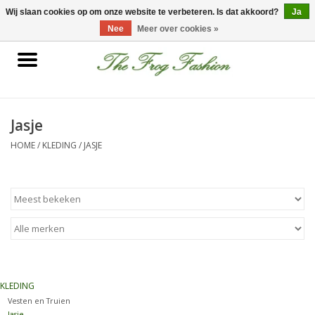
0 Artikelen - €0,00
Wij slaan cookies op om onze website te verbeteren. Is dat akkoord?
Ja
Nee
Meer over cookies »
Home
kleding
Jasje
HOME
/
KLEDING
/
JASJE
Nieuwe collectie
Sale
Accessoires
Feest Kleding
KLEDING
Vesten en Truien
Schoenen
Jasje