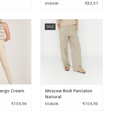
€83,97
€139,95
rgo Cream Lengte
Moscow Bodi Pantalon Natural
SALE
9.
TOEVOEGEN AAN WINKELWAGEN
N WINKELWAGEN
 Cargo Cream
Moscow Bodi Pantalon
Natural
€104,96
€104,96
€149,95