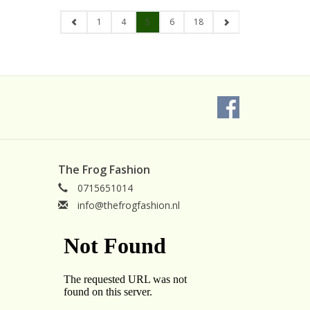
1
4
5
6
18
The Frog Fashion
0715651014
info@thefrogfashion.nl