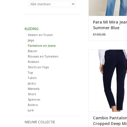
Para MI Mira Jea
Summer Blue
KLEDING
€109,95
Vesten en Truien
Jasje
Pantalons en Jeans
Blazer
Cambio Pantalon Ro
Blouses en Tunieken
Deep Midnight 
Rokken
TOEVOEGEN AAN WI
Shirt's en Tops
Top
T-shirt
Jack,s
Mantels
Short
Spencer
Bolero
Jurk
Cambio Pantalon
NIEUWE COLLECTIE
Cropped Deep Mi