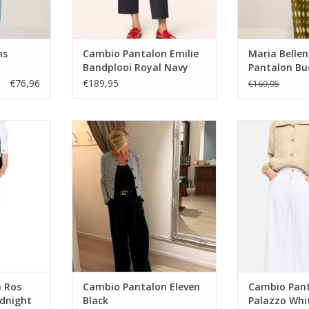
ns
Cambio Pantalon Emilie
Maria Bellen
Bandplooi Royal Navy
Pantalon Bu
Print
€76,96
€189,95
€169,95
s Cropped
Cambio Pantalon Eleven Black
Cambio Pantalo
Blue
TOEVOEGEN AAN WINKELWAGEN
TOEVOEGEN AA
NKELWAGEN
 Ros
Cambio Pantalon Eleven
Cambio Pan
dnight
Black
Palazzo Whi