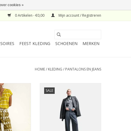
over cookies »
0 Artikelen - €0,00
Mijn account / Registreren
SOIRES
FEEST KLEDING
SCHOENEN
MERKEN
HOME
/
KLEDING
/
PANTALONS EN JEANS
tani Pantalon
Cambio Pantalon Anny Wide
SALE
livia Print
Classic Grey Melange
N WINKELWAGEN
TOEVOEGEN AAN WINKELWAGEN