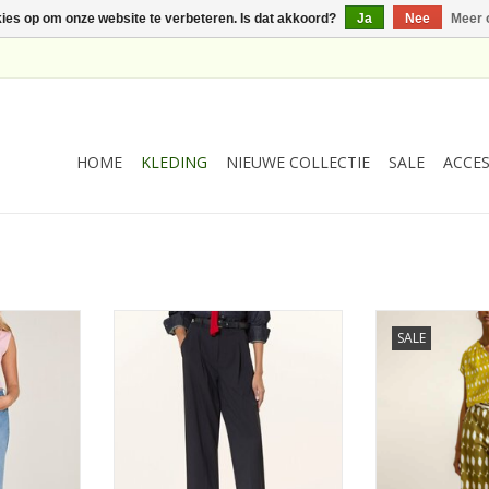
kies op om onze website te verbeteren. Is dat akkoord?
Ja
Nee
Meer 
HOME
KLEDING
NIEUWE COLLECTIE
SALE
ACCES
ummer Blue
Cambio Pantalon Emilie
Maria Bellen
SALE
Bandplooi Royal Navy
Budapest O
NKELWAGEN
TOEVOEGEN AAN WINKELWAGEN
TOEVOEGEN AA