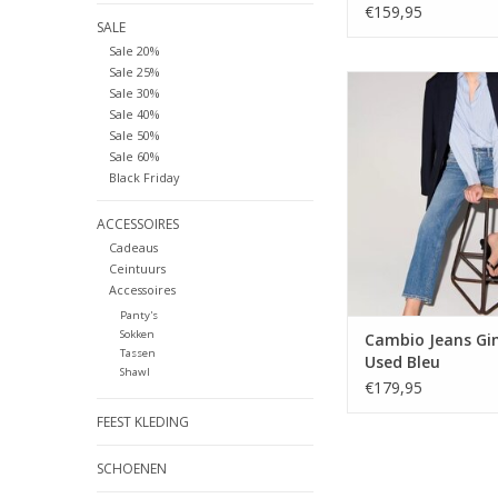
Blue
€159,95
SALE
Sale 20%
Sale 25%
Cambio Jeans Gini Mi
Sale 30%
Sale 40%
TOEVOEGEN AAN WI
Sale 50%
Sale 60%
Black Friday
ACCESSOIRES
Cadeaus
Ceintuurs
Accessoires
Panty's
Sokken
Cambio Jeans Gin
Tassen
Used Bleu
Shawl
€179,95
FEEST KLEDING
SCHOENEN