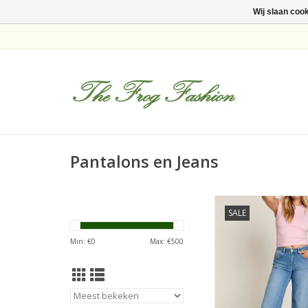
Wij slaan coo
Pantalons en Jeans
Para MI Mira Jeans S
SALE
TOEVOEGEN AAN WI
Min: €
0
Max: €
500