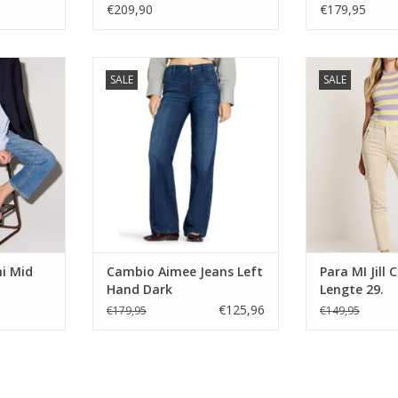
€209,90
€179,95
d Used Bleu
Cambio Aimee Jeans Left Hand
Para MI Jill Ca
SALE
SALE
Dark
2
NKELWAGEN
TOEVOEGEN AAN WINKELWAGEN
TOEVOEGEN AA
i Mid
Cambio Aimee Jeans Left
Para MI Jill
Hand Dark
Lengte 29.
€125,96
€179,95
€149,95