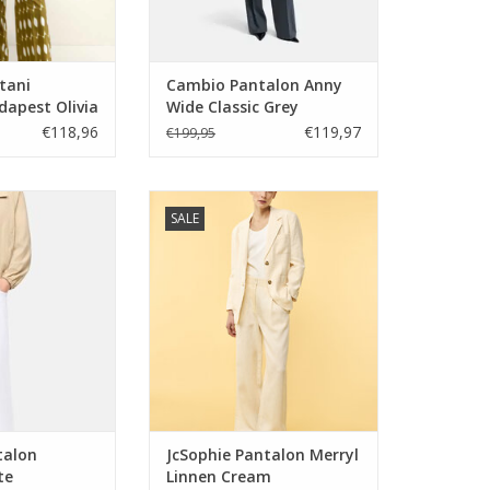
tani
Cambio Pantalon Anny
dapest Olivia
Wide Classic Grey
Melange
€118,96
€119,97
€199,95
n Palazzo White
JcSophie Pantalon Merryl Linnen
SALE
Cream
N WINKELWAGEN
TOEVOEGEN AAN WINKELWAGEN
talon
JcSophie Pantalon Merryl
te
Linnen Cream