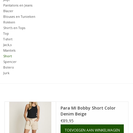
Pantalons en Jeans
Blazer
Merken
Blouses en Tunieken
Rokken
Shirt's en Tops
Top
T-shirt
Jack,s
Mantels
Short
Spencer
Bolero
Jurk
Para MI Bobby Short Color
Denim Beige
€89,95
TOEVOEGEN AAN WINKELWAGEN