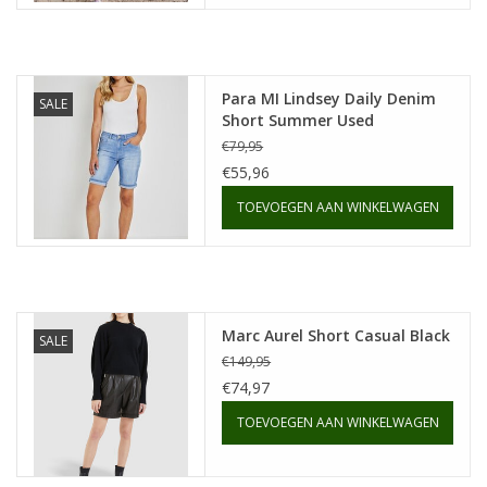
Para MI Lindsey Daily Denim
SALE
Short Summer Used
€79,95
€55,96
TOEVOEGEN AAN WINKELWAGEN
Marc Aurel Short Casual Black
SALE
€149,95
€74,97
TOEVOEGEN AAN WINKELWAGEN