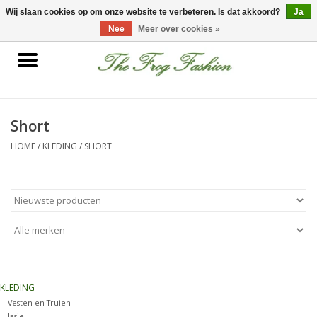
0 Artikelen - €0,00
Wij slaan cookies op om onze website te verbeteren. Is dat akkoord?
Ja
Nee
Meer over cookies »
Home
kleding
Short
HOME
/
KLEDING
/
SHORT
Nieuwe collectie
Sale
Accessoires
Feest Kleding
KLEDING
Vesten en Truien
Schoenen
Jasje