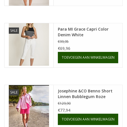
Para MI Grace Capri Color
SALE
Denim White
€99,95
€69,96
TOEVOEGEN AAN WINKELWAGEN
Josephine &CO Benno Short
SALE
Linnen Bubblegum Roze
€129,90
€77,94
TOEVOEGEN AAN WINKELWAGEN