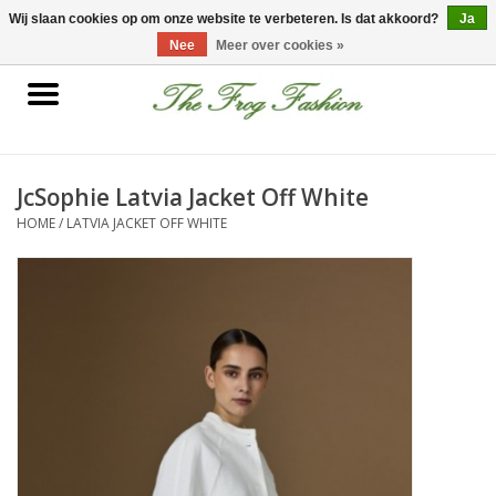
0 Artikelen - €0,00
Wij slaan cookies op om onze website te verbeteren. Is dat akkoord?
Ja
Nee
Meer over cookies »
Home
kleding
JcSophie Latvia Jacket Off White
HOME
/
LATVIA JACKET OFF WHITE
Nieuwe collectie
Sale
Accessoires
Feest Kleding
Schoenen