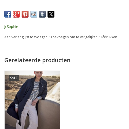
inzet.
Maak je outfit compleet met de broek Latoya.
JcSophie
Materiaal:
100% Linnen.
Aan verlanglijst toevoegen
/
Toevoegen om te vergelijken
/
Afdrukken
Gerelateerde producten
SALE