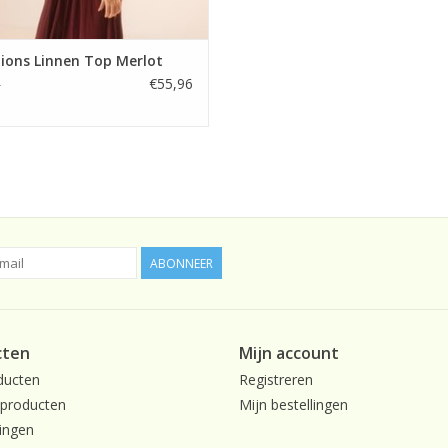
ions Linnen Top Merlot
€55,96
5
ABONNEER
cten
Mijn account
ducten
Registreren
producten
Mijn bestellingen
ingen