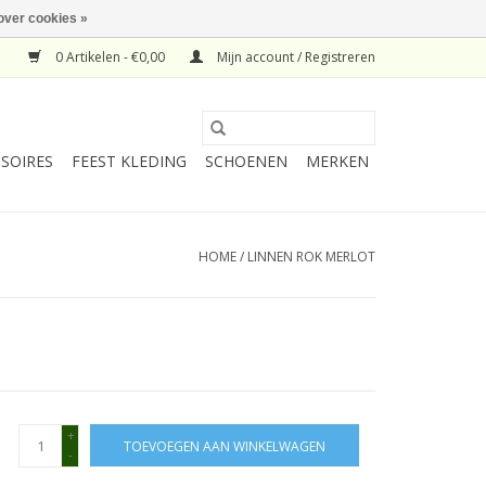
over cookies »
0 Artikelen - €0,00
Mijn account / Registreren
SOIRES
FEEST KLEDING
SCHOENEN
MERKEN
HOME
/
LINNEN ROK MERLOT
+
TOEVOEGEN AAN WINKELWAGEN
-