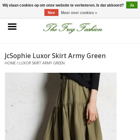
0 Artikelen - €0,00
Wij slaan cookies op om onze website te verbeteren. Is dat akkoord?
Ja
Nee
Meer over cookies »
Home
kleding
JcSophie Luxor Skirt Army Green
HOME
/
LUXOR SKIRT ARMY GREEN
Nieuwe collectie
Sale
Accessoires
Feest Kleding
Schoenen