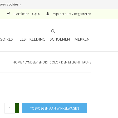
over cookies »
0 Artikelen - €0,00
Mijn account / Registreren
SOIRES
FEEST KLEDING
SCHOENEN
MERKEN
HOME
/
LYNDSEY SHORT COLOR DENIM LIGHT TAUPE
+
TOEVOEGEN AAN WINKELWAGEN
-