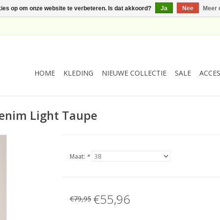
kies op om onze website te verbeteren. Is dat akkoord?
Ja
Nee
Meer 
HOME
KLEDING
NIEUWE COLLECTIE
SALE
ACCES
Denim Light Taupe
Maat:
*
€55,96
€79,95