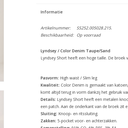
Informatie
Artikelnummer:
SS252.005028.215.
Beschikbaarheid:
Op voorraad
Lyndsey / Color Denim Taupe/Sand
Lyndsey Short heeft een hoge taille. De broek 
Pasvorm:
High waist / Slim leg
Kwaliteit:
Color Denim is gemaakt van katoen,
komt altijd terug in vorm dankzij het gebruik va
Details:
Lyndsey Short heeft een metalen knoop
een patch. Aan de onderkant van de broek zit 
Sluiting:
Knoop- en ritssluiting.
Zakken:
5-pocket voor- en achterzakken.
Samenstelling:
91% CO, 6% PES, 3% EA