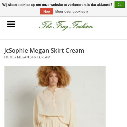
0 Artikelen - €0,00
Wij slaan cookies op om onze website te verbeteren. Is dat akkoord?
Ja
Nee
Meer over cookies »
Home
kleding
JcSophie Megan Skirt Cream
HOME
/
MEGAN SKIRT CREAM
Nieuwe collectie
Sale
Accessoires
Feest Kleding
Schoenen