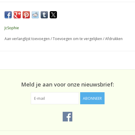
Achterlengte: 100 cm (Maat S)
Normale maat. Wij adviseren uw gebruikelijke maat.
JcSophie
Pasvormen
Aan verlanglijst toevoegen
/
Toevoegen om te vergelijken
/
Afdrukken
Rechts
Composition
65% Polyester 35% Katoen
Meld je aan voor onze nieuwsbrief:
Referentie leverancier
M4024-111-Cream
ABONNEER