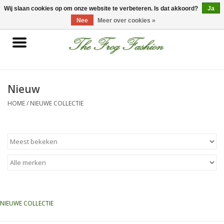
0 Artikelen - €0,00
Wij slaan cookies op om onze website te verbeteren. Is dat akkoord?
Ja
Nee
Meer over cookies »
Home
kleding
Nieuw
HOME
/
NIEUWE COLLECTIE
Nieuwe collectie
Sale
Accessoires
Feest Kleding
NIEUWE COLLECTIE
Schoenen