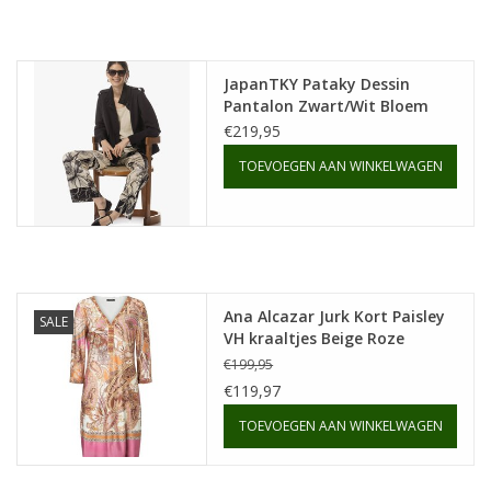
Merken
JapanTKY Pataky Dessin
Pantalon Zwart/Wit Bloem
Print
€219,95
TOEVOEGEN AAN WINKELWAGEN
Ana Alcazar Jurk Kort Paisley
SALE
VH kraaltjes Beige Roze
€199,95
€119,97
TOEVOEGEN AAN WINKELWAGEN