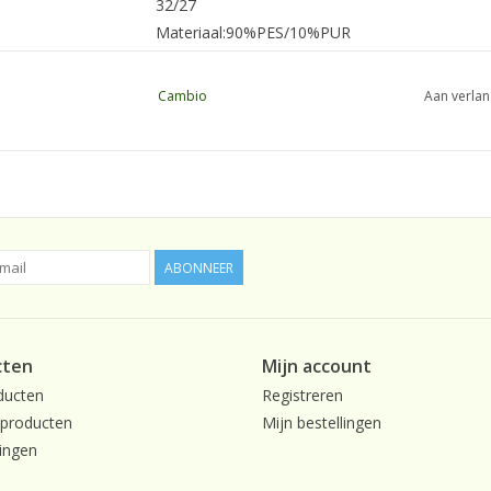
32/27
Materiaal:
90%PES/10%PUR
Cambio
Aan verlan
Kleurnaam: V
ulkanisch kaki
ABONNEER
cten
Mijn account
ducten
Registreren
producten
Mijn bestellingen
ingen