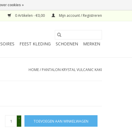
over cookies »
0 Artikelen - €0,00
Mijn account / Registreren
SOIRES
FEEST KLEDING
SCHOENEN
MERKEN
HOME
/
PANTALON KRYSTAL VULCANIC KAKI
+
TOEVOEGEN AAN WINKELWAGEN
-