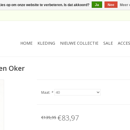
kies op om onze website te verbeteren. Is dat akkoord?
Ja
Nee
Meer 
HOME
KLEDING
NIEUWE COLLECTIE
SALE
ACCES
nen Oker
Maat:
*
€83,97
€139,95