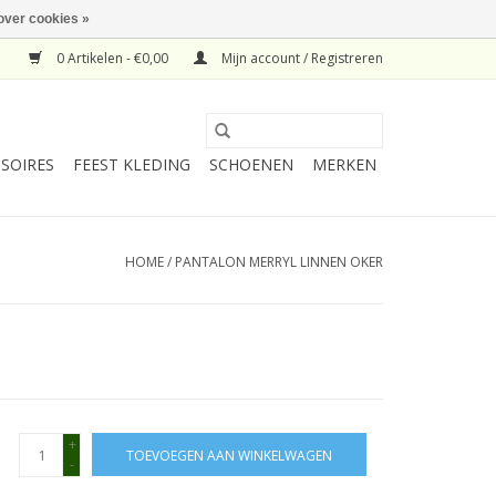
over cookies »
0 Artikelen - €0,00
Mijn account / Registreren
SOIRES
FEEST KLEDING
SCHOENEN
MERKEN
HOME
/
PANTALON MERRYL LINNEN OKER
+
TOEVOEGEN AAN WINKELWAGEN
-