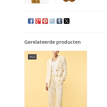
Gerelateerde producten
JcSophie Pantalon Merryl Linnen Cream
SALE
TOEVOEGEN AAN WINKELWAGEN