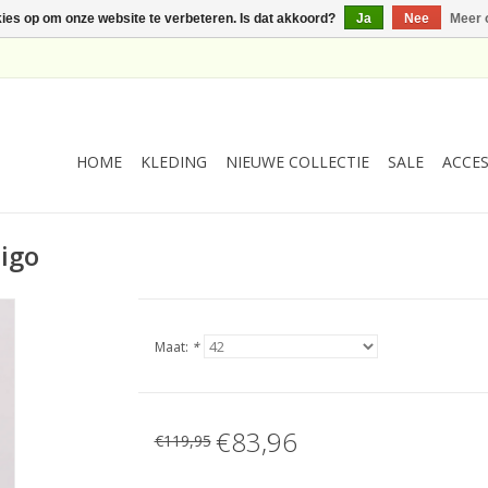
kies op om onze website te verbeteren. Is dat akkoord?
Ja
Nee
Meer 
HOME
KLEDING
NIEUWE COLLECTIE
SALE
ACCES
digo
Maat:
*
€83,96
€119,95