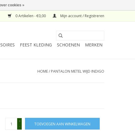
over cookies »
0 Artikelen - €0,00
Mijn account / Registreren
SOIRES
FEEST KLEDING
SCHOENEN
MERKEN
HOME
/
PANTALON METEL WIJD INDIGO
+
TOEVOEGEN AAN WINKELWAGEN
-