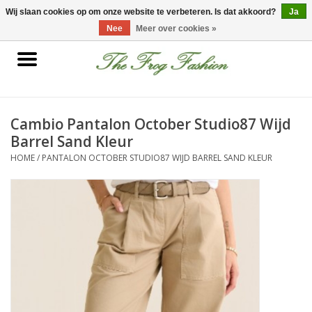
0 Artikelen - €0,00
Wij slaan cookies op om onze website te verbeteren. Is dat akkoord?
Ja
Nee
Meer over cookies »
Home
kleding
Cambio Pantalon October Studio87 Wijd
Barrel Sand Kleur
Nieuwe collectie
HOME
/
PANTALON OCTOBER STUDIO87 WIJD BARREL SAND KLEUR
Sale
Accessoires
Feest Kleding
Schoenen