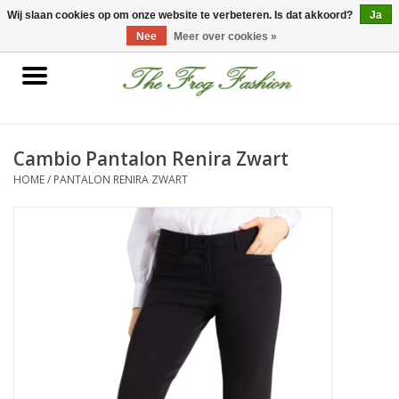
0 Artikelen - €0,00
Wij slaan cookies op om onze website te verbeteren. Is dat akkoord?
Ja
Nee
Meer over cookies »
Home
kleding
Cambio Pantalon Renira Zwart
HOME
/
PANTALON RENIRA ZWART
Nieuwe collectie
Sale
Accessoires
Feest Kleding
Schoenen