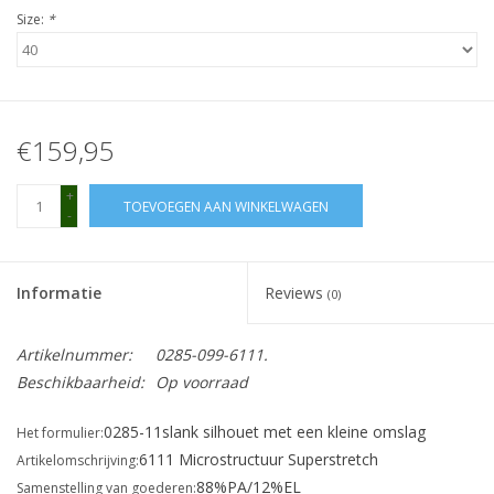
Size:
*
€159,95
+
TOEVOEGEN AAN WINKELWAGEN
-
Informatie
Reviews
(0)
Artikelnummer:
0285-099-6111.
Beschikbaarheid:
Op voorraad
0285-11
slank silhouet met een kleine omslag
Het formulier:
6111 Microstructuur Superstretch
Artikelomschrijving:
88%PA/12%EL
Samenstelling van goederen: