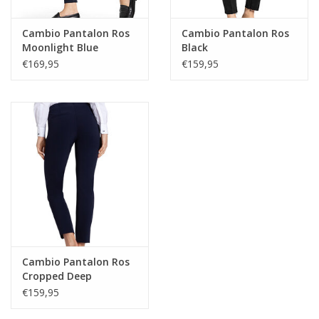
Materiaal
88% polyamide, 12% elastaan
Cambio Pantalon Ros
Cambio Pantalon Ros
Moonlight Blue
Black
€169,95
€159,95
Cambio Pantalon Ros
Cropped Deep
Midnight Blue
€159,95