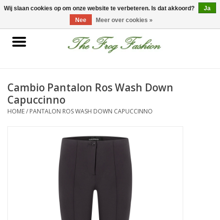
0 Artikelen - €0,00
Wij slaan cookies op om onze website te verbeteren. Is dat akkoord?
Ja
Nee
Meer over cookies »
Home
kleding
Cambio Pantalon Ros Wash Down
Capuccinno
Nieuwe collectie
HOME
/
PANTALON ROS WASH DOWN CAPUCCINNO
Sale
Accessoires
Feest Kleding
Schoenen