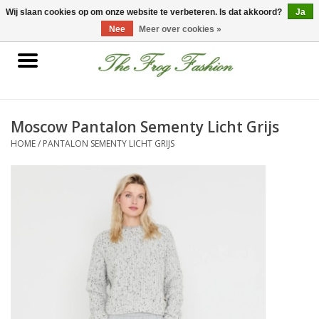
0 Artikelen - €0,00
Wij slaan cookies op om onze website te verbeteren. Is dat akkoord?
Ja
Nee
Meer over cookies »
Home
kleding
Moscow Pantalon Sementy Licht Grijs
HOME
/
PANTALON SEMENTY LICHT GRIJS
Nieuwe collectie
Sale
Accessoires
Feest Kleding
Schoenen