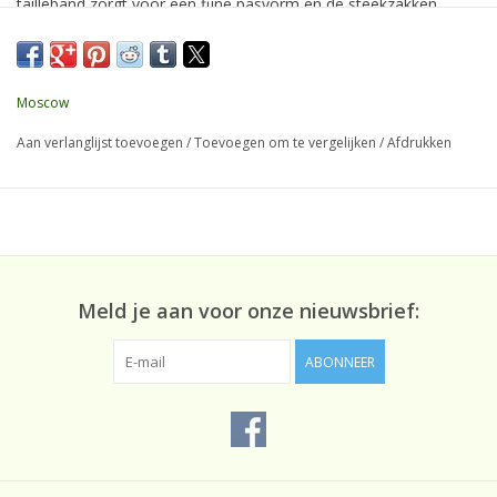
tailleband zorgt voor een fijne pasvorm en de steekzakken
maken het item praktisch in gebruik. Op het achterpand is een
fake paspelzak aangebracht voor een nette afwerking. De
zachte mix van polyester, viscose en elastaan draagt prettig en
Moscow
biedt lichte stretch.
Aan verlanglijst toevoegen
/
Toevoegen om te vergelijken
/
Afdrukken
Kleur: Light grey melange
Materiaal: Polyester, viscose, elastaan
Meld je aan voor onze nieuwsbrief:
Details: Steekzakken, elastische tailleband, fake paspelzak op
ABONNEER
het achterpand
Wasvoorschrift: Wassen op 30 graden, niet in de droger, strijken
op lage temperatuur