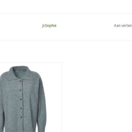
JcSophie
Aan verlan
phie Petunia Vest Aqua Melange
EVOEGEN AAN WINKELWAGEN