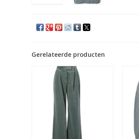
Gerelateerde producten
JcSophie Parvati Pantalon Dark Aqua
JcSo
TOEVOEGEN AAN WINKELWAGEN
TO