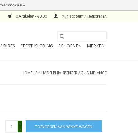
over cookies »
0 Artikelen - €0,00
Mijn account / Registreren
SOIRES
FEEST KLEDING
SCHOENEN
MERKEN
HOME
/
PHILIADELPHIA SPENCER AQUA MELANGE
+
TOEVOEGEN AAN WINKELWAGEN
-