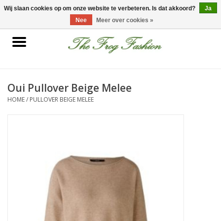
0 Artikelen - €0,00
Wij slaan cookies op om onze website te verbeteren. Is dat akkoord?
Ja
Nee
Meer over cookies »
Home
kleding
Oui Pullover Beige Melee
HOME
/
PULLOVER BEIGE MELEE
Nieuwe collectie
Sale
Accessoires
Feest Kleding
Schoenen