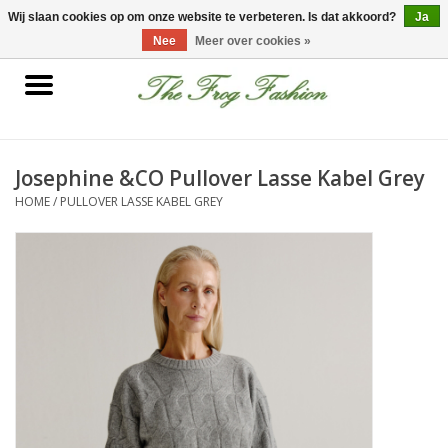
0 Artikelen - €0,00
Wij slaan cookies op om onze website te verbeteren. Is dat akkoord?
Ja
Nee
Meer over cookies »
Home
kleding
Josephine &CO Pullover Lasse Kabel Grey
HOME
/
PULLOVER LASSE KABEL GREY
Nieuwe collectie
Sale
Accessoires
Feest Kleding
Schoenen