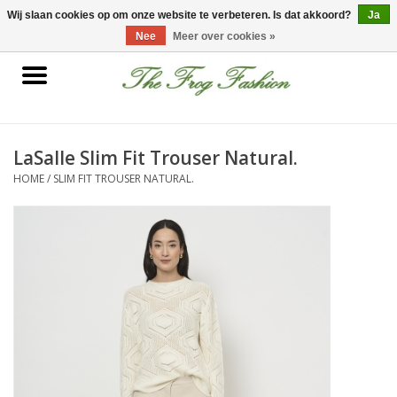
0 Artikelen - €0,00
Wij slaan cookies op om onze website te verbeteren. Is dat akkoord?
Ja
Nee
Meer over cookies »
Home
kleding
LaSalle Slim Fit Trouser Natural.
HOME
/
SLIM FIT TROUSER NATURAL.
Nieuwe collectie
Sale
Accessoires
Feest Kleding
Schoenen