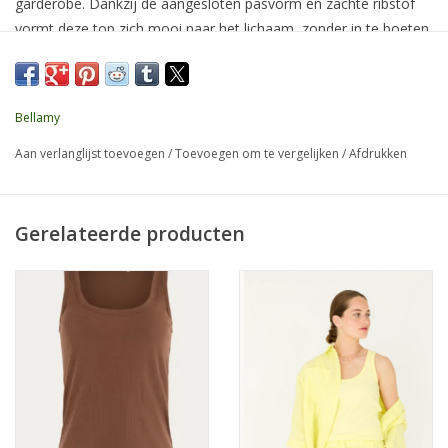
garderobe. Dankzij de aangesloten pasvorm en zachte ribstof
vormt deze top zich mooi naar het lichaam, zonder in te boeten
op comfort. De ronde halslijn en brede bandjes zorgen voor een
tijdloze uitstraling die eindeloos combineerbaar is – van casual
onder een blazer tot luchtig op een zomerse dag.
Bellamy
Gemaakt van een duurzame mix van organisch katoen en
Aan verlanglijst toevoegen
/
Toevoegen om te vergelijken
/
Afdrukken
elastaan, is dit een bewuste keuze voor elke dag.
Dit model is verkrijgbaar in 4 kleuren.
Product kenmerken:
Gerelateerde producten
Type:
Basic top
Pasvorm:
Aangesloten
Materiaal:
Organisch katoen en elastaan
Details:
Ronde hals, ribstof, brede bandjes