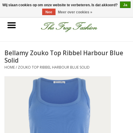
0 Artikelen - €0,00
Wij slaan cookies op om onze website te verbeteren. Is dat akkoord?
Ja
Nee
Meer over cookies »
Home
kleding
Bellamy Zouko Top Ribbel Harbour Blue
Solid
Nieuwe collectie
HOME
/
ZOUKO TOP RIBBEL HARBOUR BLUE SOLID
Sale
Accessoires
Feest Kleding
Schoenen