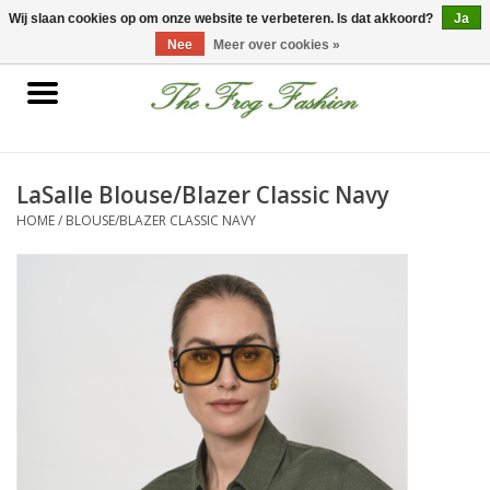
0 Artikelen - €0,00
Wij slaan cookies op om onze website te verbeteren. Is dat akkoord?
Ja
Nee
Meer over cookies »
Home
kleding
LaSalle Blouse/Blazer Classic Navy
HOME
/
BLOUSE/BLAZER CLASSIC NAVY
Nieuwe collectie
Sale
Accessoires
Feest Kleding
Schoenen