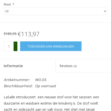
Maat:
*
€113,97
€189,95
+
TOEVOEGEN AAN WINKELWAGEN
-
Informatie
Reviews
(0)
Artikelnummer:
WO.03.
Beschikbaarheid:
Op voorraad
LaSalle introduceert een nieuwe stof voor het seizoen: een
duurzame en wasbare wolmix die kreukvrij is. De stof voelt
zacht en zijdezacht aan en valt mooi. Het shirt met lange