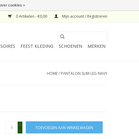
over cookies »
0 Artikelen - €0,00
Mijn account / Registreren
SOIRES
FEEST KLEDING
SCHOENEN
MERKEN
HOME
/
PANTALON SLIM LEG NAVY
+
TOEVOEGEN AAN WINKELWAGEN
-