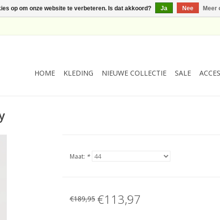
kies op om onze website te verbeteren. Is dat akkoord?
Ja
Nee
Meer 
HOME
KLEDING
NIEUWE COLLECTIE
SALE
ACCES
y
Maat:
*
€113,97
€189,95