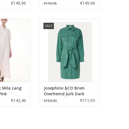
€149,96
€149,96
€199,95
Mila Lang Linnen
Josephine &CO Brien Overhemd
SALE
 Pink
Jurk Dark Green
N WINKELWAGEN
TOEVOEGEN AAN WINKELWAGEN
k Mila Lang
Josephine &CO Brien
Pink
Overhemd Jurk Dark
Green
€142,46
€111,93
€159,90