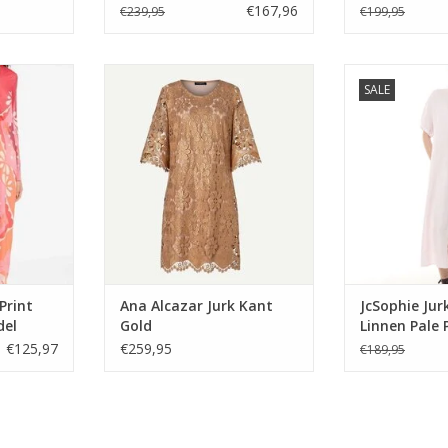
€167,96
€239,95
€199,95
rint Rood
Ana Alcazar Jurk Kant Gold
JcSophie Jurk 
SALE
el
Pale
TOEVOEGEN AAN WINKELWAGEN
NKELWAGEN
TOEVOEGEN AA
Print
Ana Alcazar Jurk Kant
JcSophie Jur
del
Gold
Linnen Pale 
€125,97
€259,95
€189,95