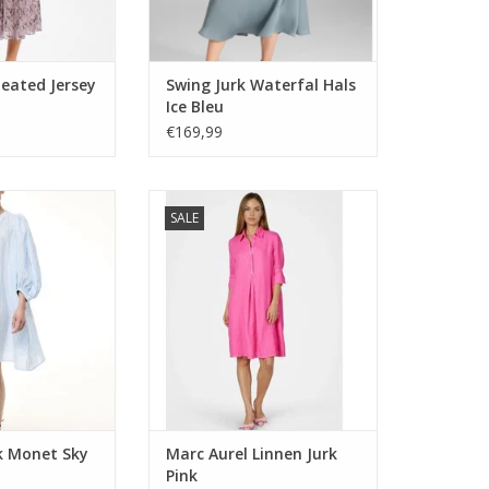
leated Jersey
Swing Jurk Waterfal Hals
Ice Bleu
€169,99
 Monet Sky Blue
Marc Aurel Linnen Jurk Pink
SALE
ipes
TOEVOEGEN AAN WINKELWAGEN
N WINKELWAGEN
rk Monet Sky
Marc Aurel Linnen Jurk
Pink