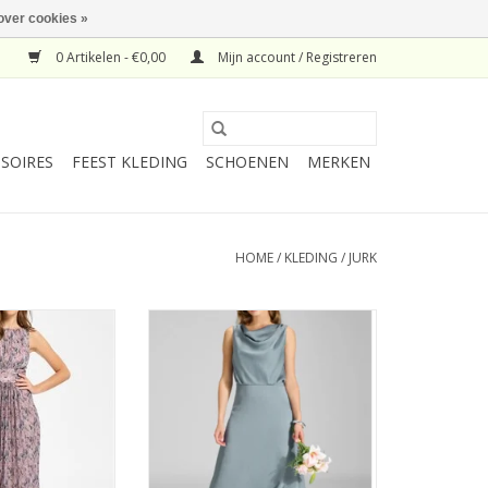
over cookies »
0 Artikelen - €0,00
Mijn account / Registreren
SOIRES
FEEST KLEDING
SCHOENEN
MERKEN
HOME
/
KLEDING
/
JURK
ted Jersey Blush
Swing Jurk Waterfal Hals Ice Bleu
ose
TOEVOEGEN AAN WINKELWAGEN
N WINKELWAGEN