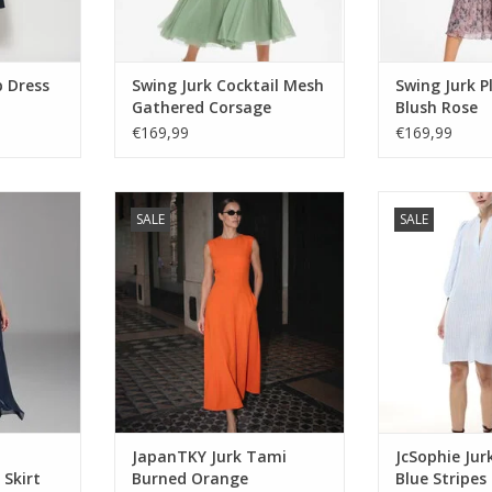
p Dress
Swing Jurk Cocktail Mesh
Swing Jurk P
Gathered Corsage
Blush Rose
Pistachio Green
€169,99
€169,99
loos Mullet
JapanTKY Jurk Tami Burned
JcSophie Jurk
SALE
SALE
Orange
Str
NKELWAGEN
TOEVOEGEN AAN WINKELWAGEN
TOEVOEGEN AA
JapanTKY Jurk Tami
JcSophie Ju
Skirt
Burned Orange
Blue Stripes