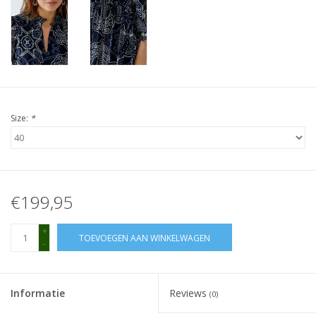
Size:
*
€199,95
+
TOEVOEGEN AAN WINKELWAGEN
-
Informatie
Reviews
(0)