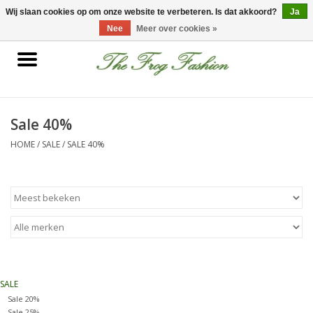
0 Artikelen - €0,00
Wij slaan cookies op om onze website te verbeteren. Is dat akkoord?
Ja
Nee
Meer over cookies »
Home
kleding
Sale 40%
HOME
/
SALE
/
SALE 40%
Nieuwe collectie
Sale
Accessoires
Feest Kleding
SALE
Sale 20%
Schoenen
Sale 25%