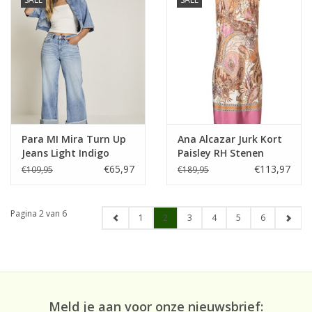
Para MI Mira Turn Up
Ana Alcazar Jurk Kort
Jeans Light Indigo
Paisley RH Stenen
Beige Roze
€65,97
€113,97
€109,95
€189,95
Pagina 2 van 6
1
2
3
4
5
6
Meld je aan voor onze nieuwsbrief: