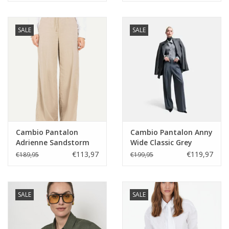
SALE
SALE
Cambio Pantalon
Cambio Pantalon Anny
Adrienne Sandstorm
Wide Classic Grey
Melange
€113,97
€119,97
€189,95
€199,95
SALE
SALE