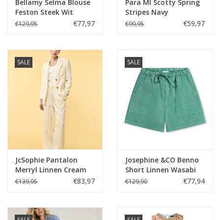
Bellamy Selma Blouse
Para MI Scotty Spring
Feston Steek Wit
Stripes Navy
€77,97
€59,97
€129,95
€99,95
SALE
SALE
JcSophie Pantalon
Josephine &CO Benno
Merryl Linnen Cream
Short Linnen Wasabi
Green
€83,97
€77,94
€139,95
€129,90
SALE
SALE