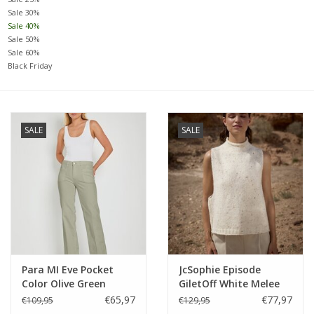
Sale 30%
Sale 40%
Merken
Sale 50%
Sale 60%
Black Friday
SALE
SALE
Para MI Eve Pocket
JcSophie Episode
Color Olive Green
GiletOff White Melee
€65,97
€77,97
€109,95
€129,95